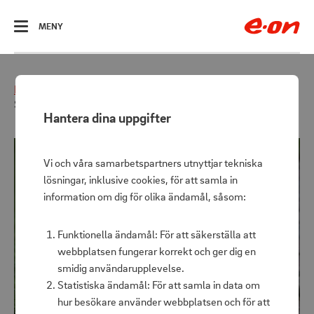
ÖPPNA
MENY
Hem
Påskkalender
Påskdagen
Solcellsspotlight Lawnlight 3-pack
Hantera dina uppgifter
Vi och våra samarbetspartners utnyttjar tekniska
lösningar, inklusive cookies, för att samla in
information om dig för olika ändamål, såsom:
Funktionella ändamål: För att säkerställa att
webbplatsen fungerar korrekt och ger dig en
smidig användarupplevelse.
Statistiska ändamål: För att samla in data om
hur besökare använder webbplatsen och för att