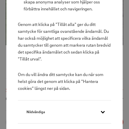
skapa anonyma analyser som hjälper oss
förbättra innehållet och navigeringen.
Genom att klicka på "Tillåt alla" ger du ditt
samtycke för samtliga ovanstående ändamål. Du
har också möjlighet att specificera vilka ändamål
du samtycker till genom att markera rutan bredvid
det specifika ändamålet och sedan klicka på
"Tillåt urval".
Solcellsspotlight Lawnlight 3-pack
Om du vill ändra ditt samtycke kan du när som
helst göra det genom att klicka på "Hantera
cookies" längst ner på sidan.
Shoppris
129 kr
Ord. pris
219 kr
Nödvändiga
1
st