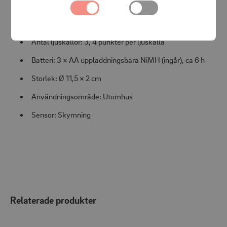
Färg: Silver
Ljuskälla: LED, varmt vitt ljus
Antal ljuskällor: 3, 4 punkter per ljuskälla
Batteri: 3 × AA uppladdningsbara NiMH (ingår), ca 6 h
Storlek: Ø 11,5 × 2 cm
Användningsområde: Utomhus
Sensor: Skymning
Relaterade produkter