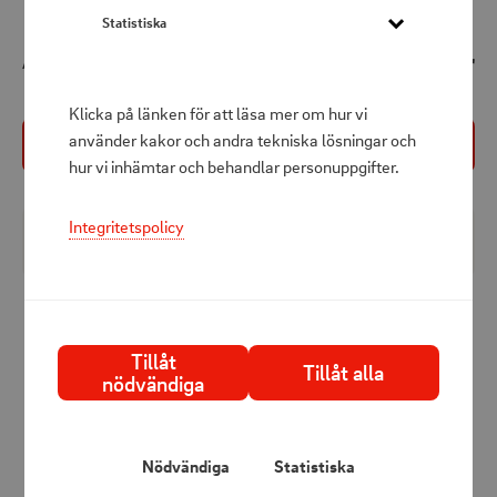
Statistiska
129 kr
Att betala
Klicka på länken för att läsa mer om hur vi
använder kakor och andra tekniska lösningar och
Köp nu
hur vi inhämtar och behandlar personuppgifter.
Integritetspolicy
Produktbeskrivning
3-pack solcellsdrivna gräsmattelyktor som lyser med 5
lumen i varmt vitt ljus under natten. Perfekta för
Tillåt
trädgården eller uteplatsen. Integrerad sensor tänder
Tillåt alla
nödvändiga
ljusen automatiskt vid skymning.
Specifikationer:
Nödvändiga
Statistiska