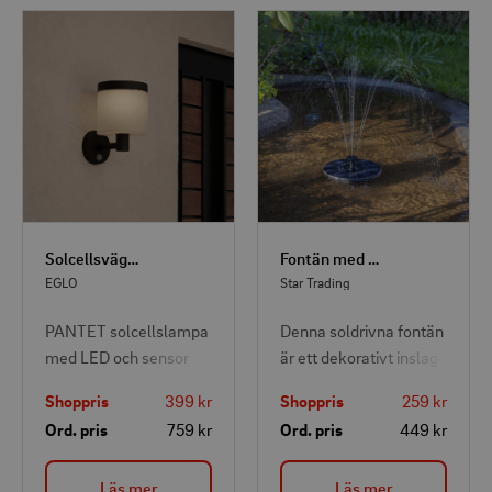
Solcellsvägglampa LED Pantet med Sensor
Fontän med solcell
EGLO
Star Trading
PANTET solcellslampa
Denna soldrivna fontän
med LED och sensor
är ett dekorativt inslag
ger kraftfull belysning
för fågelbad eller små
Shoppris
399 kr
Shoppris
259 kr
utan behov av eluttag –
dammar. Solpanelen
Ord. pris
759 kr
Ord. pris
449 kr
perfekt för fasader,
laddar det medföljande
garage eller andra ytor
Läs mer
Läs mer
där ström inte är