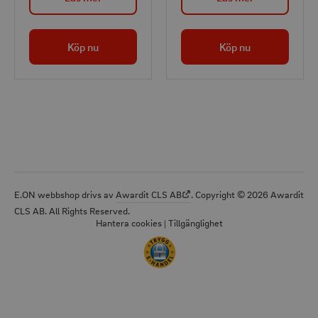
framdragen. Med ett
starkt ljusflöde på 790
Köp nu
Köp nu
lumen, rörelsesensor
med 6 meters räckvidd
och 120° vinkel
aktiveras lampan vid
behov. Integrerat Li-
ion-batteri på 2200
mAh laddas via solen
och fungerar året om.
Enkel att installera och
E.ON webbshop drivs av
Awardit CLS AB
. Copyright © 2026 Awardit
IP44-klassad för
CLS AB. All Rights Reserved.
utomhusbruk.
Hantera cookies
|
Tillgänglighet