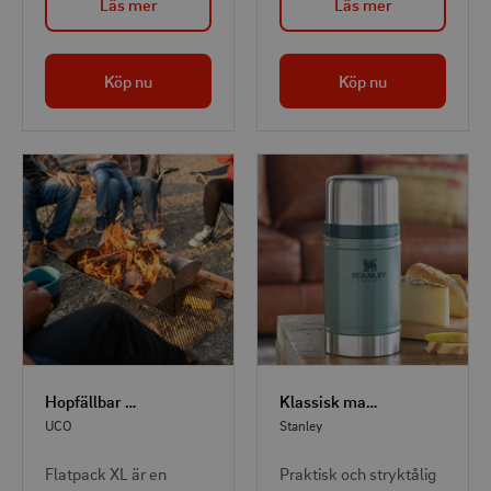
Läs mer
Läs mer
äventyr i naturen eller
sluta fungera. Detta gör
till uteplatsen. Med
den perfekt för att
ChromaReal LED-
starta vilken sorts eld
Köp nu
Köp nu
teknik, får du ett
som helst.
naturligt sken. Skaka
lyktan och den ändrar
färg.
Hopfällbar Grill Large FlatPack
Klassisk mattermos 0,7 l
UCO
Stanley
Flatpack XL är en
Praktisk och stryktålig