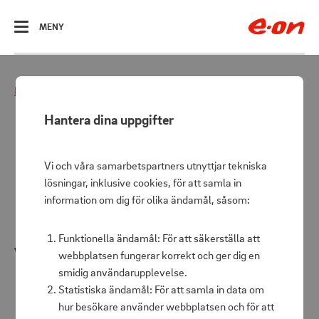
ÖPPNA
MENY
Hem
Fritiden
Resesmart
Hantera dina uppgifter
Resesmart
Vi och våra samarbetspartners utnyttjar tekniska
lösningar, inklusive cookies, för att samla in
Praktiska tillbehör och produkter som gör livet
information om dig för olika ändamål, såsom:
härligare på resande fot.
Funktionella ändamål: För att säkerställa att
Visar 27 produkter
webbplatsen fungerar korrekt och ger dig en
smidig användarupplevelse.
Statistiska ändamål: För att samla in data om
Hälsa & träning
Termosar och vattenflaskor
Powerb
hur besökare använder webbplatsen och för att