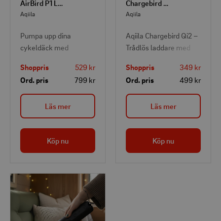
AirBird P1 Luftpump mini
Chargebird Trådlös laddare med bilfäste
Aqiila
Aqiila
Pumpa upp dina
Aqiila Chargebird Qi2 –
cykeldäck med
Trådlös laddare med
minipumpen Airbird P1.
bilfäste, 15W,
Shoppris
529 kr
Shoppris
349 kr
Med en storlek på
MagSafe-kompatibel.
Ord. pris
799 kr
Ord. pris
499 kr
endast 7 cm kan den
fylla dina däck till 120
Läs mer
Läs mer
PSI (8,3 BAR) på några
sekunder.
Köp nu
Köp nu