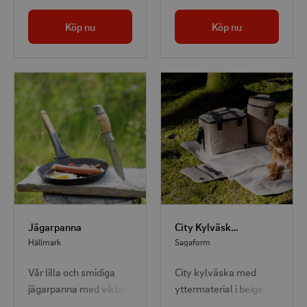
värma din måltid med
Köp nu
Köp nu
bara ett knapptryck –
ingen spis, ingen eld,
inget krångel.
Jägarpanna
City Kylväska Stor rPET Beige
Hällmark
Sagaform
Vår lilla och smidiga
City kylväska med
jägarpanna med vikbart
yttermaterial i beige
handtag av trä får du
rPET är klassiskt snygg