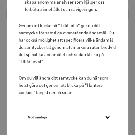
skapa anonyma analyser som hjälper oss
förbättra innehållet och navigeringen.
Filtrera
Sortera
Genom att klicka på "Tillåt alla" ger du ditt
samtycke för samtliga ovanstående ändamål. Du
har också möjlighet att specificera vilka ändamål
du samtycker till genom att markera rutan bredvid
det specifika ändamålet och sedan klicka på
"Tillåt urval".
Om du vill ändra ditt samtycke kan du när som
helst göra det genom att klicka på "Hantera
cookies" längst ner på sidan.
Powerbank Plus 20 000 mAh Svart
Powerbank Plus 10 000 mAh Cream
GP Batteries
GP Batteries
Ladda dina enheter
Ladda dina enheter
Nödvändiga
snabbt och stilfullt med
snabbt och stilfullt med
GP Plus Series
GP Plus Series