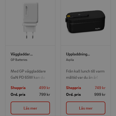
Väggladdare + reseadapter
Uppladdningsbar Matlåda
GP Batteries
Aqiila
Med GP väggladdare
Från kall lunch till varm
GaN PD 65W kan du
måltid var du än är!
fulladda din bärbara
Njut av en varm måltid
Shoppris
499 kr
Shoppris
749 kr
dator på bara cirka 1,5
med en
Ord. pris
799 kr
Ord. pris
999 kr
timme.
knapptryckning. Med
en kapacitet på 1 liter
Läs mer
Läs mer
och ett integrerat
värmesystem kan du