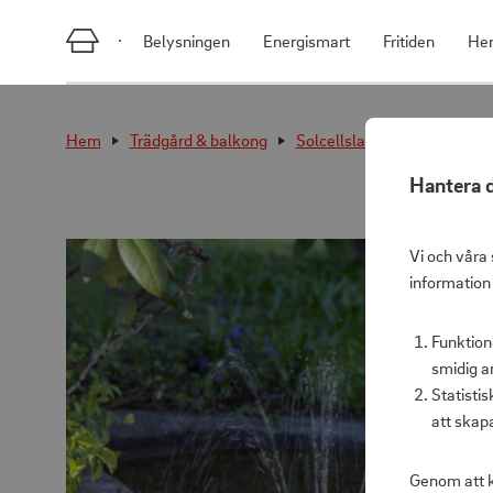
Belysningen
Energismart
Fritiden
He
Hem
Trädgård & balkong
Solcellslampor
Fontän m
Hantera d
Vi och våra 
information
Funktion
smidig a
Statisti
att skap
Genom att k