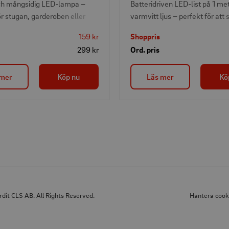
ch mångsidig LED-lampa –
Batteridriven LED-list på 1 m
ör stugan, garderoben eller
varmvitt ljus – perfekt för att
an. Tänds och dimras enkelt i
diskret belysning under sängen
159 kr
Shoppris
genom att trycka på ena
garderoben eller i skåp. Kan st
299 kr
Ord. pris
ddas via USB och lyser i 2,5
på rörelsesensor eller konstant
mmar beroende på ljusstyrka.
Enkel montering med självhä
 mer
Köp nu
Läs mer
Kö
lart dagsljus med jämnt och
tejp på baksidan av både list 
 sken.
batteridosa.
dit CLS AB. All Rights Reserved.
Hantera cook