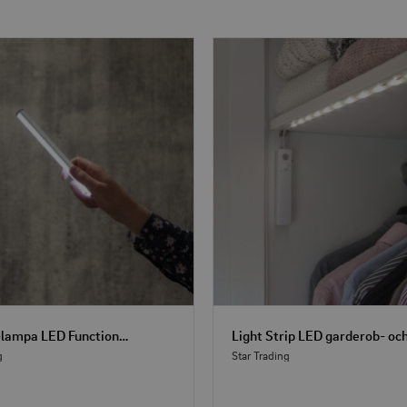
Allround-lampa LED Functional / Sminklampa
g
Star Trading