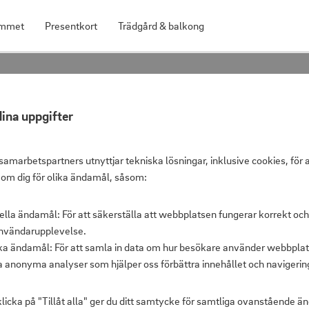
mmet
Presentkort
Trädgård & balkong
ed solcell
ina uppgifter
Fontän med s
samarbetspartners utnyttjar tekniska lösningar, inklusive cookies, för 
 om dig för olika ändamål, såsom:
ella ändamål: För att säkerställa att webbplatsen fungerar korrekt och
Shoppris
nvändarupplevelse.
Ord. pris
ska ändamål: För att samla in data om hur besökare använder webbplat
a anonyma analyser som hjälper oss förbättra innehållet och navigerin
licka på "Tillåt alla" ger du ditt samtycke för samtliga ovanstående 