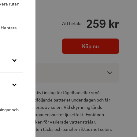
kera rutan
259 kr
Att betala
 "Hantera
Köp nu
ng
ntän är ett dekorativt inslag för fågelbad eller små
n laddar det medföljande batteriet under dagen och får
a när pumpen aktiveras av solen. Vid skymning tänds
ningar och
por (RGB) och skapar en vacker ljuseffekt. Fontänen
tbytbara munstycken för varierade vattenstrålar.
 vatten där pumpdelen täcks och panelen riktas mot solen.