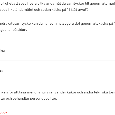
öjlighet att specificera vilka ändamål du samtycker till genom att mar
specifika ändamålet och sedan klicka på "Tillåt urval".
ändra ditt samtycke kan du när som helst göra det genom att klicka på
gst ner på sidan.
iga
Produktbeskrivni
ska
Denna soldrivna fo
dammar. Solpanele
vattnet att bubbl
änken för att läsa mer om hur vi använder kakor och andra tekniska lös
färgglada LED-lam
mtar och behandlar personuppgifter.
levereras med 5 u
Placeras enkelt i
olicy