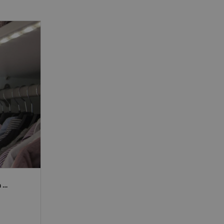
Light Strip LED garderob- och nattlampa