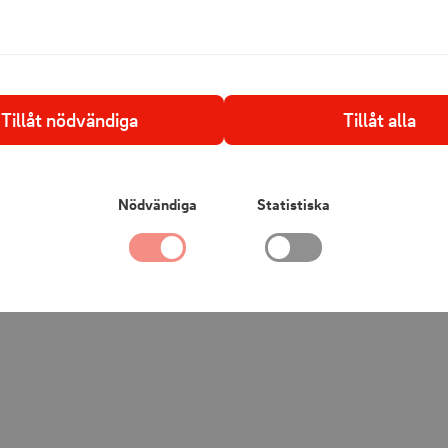
Specifikationer:
Mått: 16 × 16 
Användning: 
Tillåt nödvändiga
Tillåt alla
Batteri: 18650
Batteritid: ca
Nödvändiga
Statistiska
Sensor: Skym
Strömkabel: 