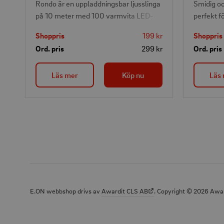
Rondo är en uppladdningsbar ljusslinga
Smidig o
på 10 meter med 100 varmvita LED-
perfekt f
lampor – perfekt för camping och
sminkhörn
Shoppris
199 kr
Shoppris
utomhusbruk. Slingan har fast eller
tre steg 
Ord. pris
299 kr
Ord. pris
pulserande ljus, timer (4/6/8 h) och
änden. La
styrs via knapp eller fjärrkontroll.
till 4 ti
Läs mer
Köp nu
Läs
Rullen har extra ljusfunktioner: dimbar
Ger ett k
toppbelysning, SOS-läge och
behagligt
ficklampa. Monteras enkelt med krok,
hängare eller magnet.
E.ON webbshop drivs av
Awardit CLS AB
. Copyright © 2026 Awar