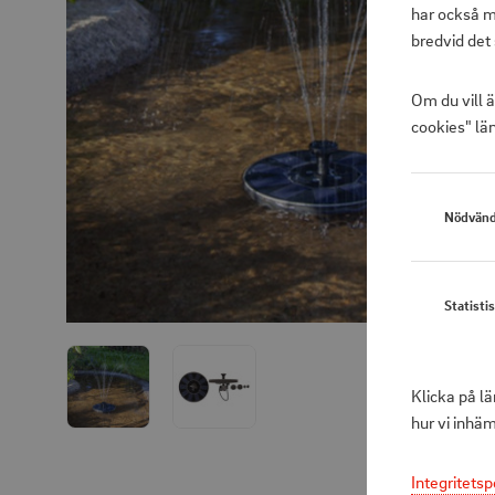
har också m
bredvid det 
Om du vill 
cookies" län
Nödvänd
Statisti
Klicka på l
hur vi inhä
Integritetsp