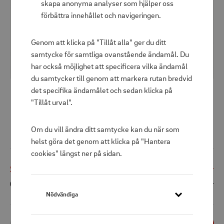
skapa anonyma analyser som hjälper oss
förbättra innehållet och navigeringen.
Genom att klicka på "Tillåt alla" ger du ditt
samtycke för samtliga ovanstående ändamål. Du
har också möjlighet att specificera vilka ändamål
du samtycker till genom att markera rutan bredvid
det specifika ändamålet och sedan klicka på
"Tillåt urval".
Soundbird B10 Lantern, Speaker,
Powerbank 10.000mAh
Om du vill ändra ditt samtycke kan du när som
helst göra det genom att klicka på "Hantera
cookies" längst ner på sidan.
Shoppris
499 kr
Ord. pris
899 kr
Nödvändiga