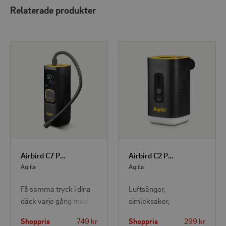
Relaterade produkter
Airbird C7 Pump (inflate/deflate)
Airbird C2 Pump+camping light, inflate/deflate
Aqiila
Aqiila
Få samma tryck i dina
Luftsängar,
däck varje gång med
simleksaker,
Airbird C7. Det är både
vakuumpåsar eller
Shoppris
749 kr
Shoppris
299 kr
supersnabbt och
yogabollar är ingen