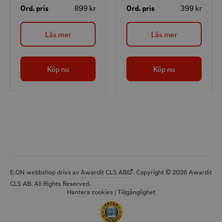
Ord. pris
899 kr
Ord. pris
399 kr
bekvämare än vanliga
utmaning för den
pumpar. För att fästa
uppladdningsbara
Läs mer
Läs mer
eller ta loss slangen,
luftpumpen Airbird C2.
vrid helt enkelt på den,
tack vare quick-fix-
Köp nu
Köp nu
funktionen, vilket gör
det snabbt och enkelt.
E.ON webbshop drivs av
Awardit CLS AB
. Copyright © 2026 Awardit
CLS AB. All Rights Reserved.
Hantera cookies
|
Tillgänglighet