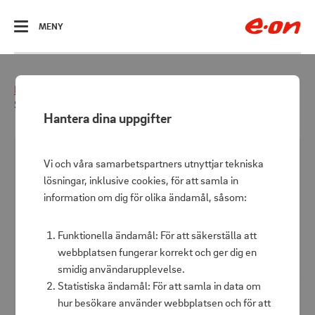
ÖPPNA
MENY
Hem
Energismart
Energismart hem
Soundbird B10 Lantern, Speaker, Powerbank 10.000mAh
Hantera dina uppgifter
Vi och våra samarbetspartners utnyttjar tekniska
lösningar, inklusive cookies, för att samla in
information om dig för olika ändamål, såsom:
Funktionella ändamål: För att säkerställa att
webbplatsen fungerar korrekt och ger dig en
smidig användarupplevelse.
Statistiska ändamål: För att samla in data om
hur besökare använder webbplatsen och för att