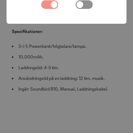
välja mellan olika färger. B10 är utrustad med ett handtag
som gör det lätt att bära eftersom det är en
hängfunktion.
Specifikationer:
3-i-1: Powerbank/högtalare/lampa.
10.000mAh.
Laddnngstid: 4-5 tim.
Användningstid på en laddning: 12 tim. musik.
Ingår: Soundbird B10, Manual, Laddningskabel.