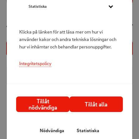
1
st
Statistiska
299 kr
Att betala
Klicka på länken för att läsa mer om hur vi
använder kakor och andra tekniska lösningar och
hur vi inhämtar och behandlar personuppgifter.
Köp nu
Integritetspolicy
Produktbeskrivning
Luftsängar, simleksaker, vakuumpåsar eller yogabollar
Tillåt
är ingen utmaning för den uppladdningsbara luftpumpen
Tillåt alla
nödvändiga
Airbird C2.
Pumpen kan också användas för att tömma föremål,
vilket gör förvaring och transport mycket enklare.
Nödvändiga
Statistiska
Dessutom är Airbird C2 utrustad med en dimbar