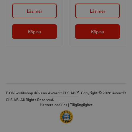
pumpar. För att fästa
pumpar.
Läs mer
Läs mer
eller ta loss slangen,
vrid helt enkelt på den,
tack vare quick-fix-
Köp nu
Köp nu
funktionen, vilket gör
det snabbt och enkelt.
E.ON webbshop drivs av
Awardit CLS AB
. Copyright © 2026 Awardit
CLS AB. All Rights Reserved.
Hantera cookies
|
Tillgänglighet