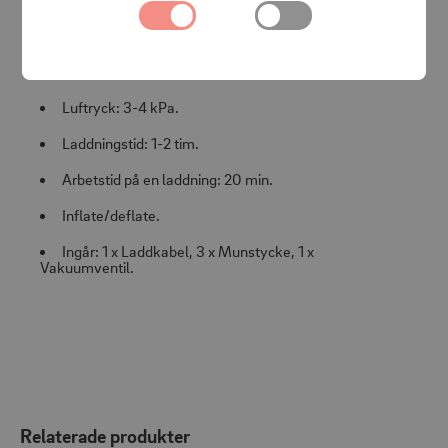
campinglampa.
Specifikationer:
Luftryck: 3-4 kPa.
Laddningstid: 1-2 tim.
Arbetstid på en laddning: 20 min.
Inflate/deflate.
Ingår:
1 x Laddkabel, 3 x Munstycke, 1 x
Vakuumventil.
Relaterade produkter