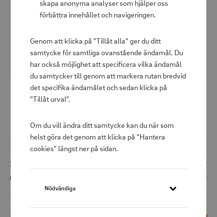
skapa anonyma analyser som hjälper oss
förbättra innehållet och navigeringen.
Genom att klicka på "Tillåt alla" ger du ditt
samtycke för samtliga ovanstående ändamål. Du
har också möjlighet att specificera vilka ändamål
du samtycker till genom att markera rutan bredvid
det specifika ändamålet och sedan klicka på
"Tillåt urval".
Airbird C2 Pump+camping light,
inflate/deflate
Om du vill ändra ditt samtycke kan du när som
helst göra det genom att klicka på "Hantera
cookies" längst ner på sidan.
Shoppris
299 kr
Ord. pris
399 kr
Nödvändiga