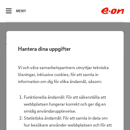
ÖPPNA
MENY
Hem
Energismart
Energismart hem
Airbird C2 Pump+camping light, inflate/deflate
Hantera dina uppgifter
Vi och våra samarbetspartners utnyttjar tekniska
lösningar, inklusive cookies, för att samla in
information om dig för olika ändamål, såsom:
Funktionella ändamål: För att säkerställa att
webbplatsen fungerar korrekt och ger dig en
smidig användarupplevelse.
Statistiska ändamål: För att samla in data om
hur besökare använder webbplatsen och för att