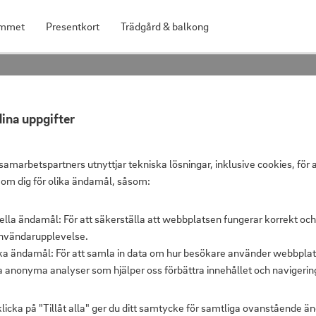
mmet
Presentkort
Trädgård & balkong
sslinga Rondo 10m
ina uppgifter
LED-Ljussli
samarbetspartners utnyttjar tekniska lösningar, inklusive cookies, för 
 om dig för olika ändamål, såsom:
ella ändamål: För att säkerställa att webbplatsen fungerar korrekt och
Shoppris
nvändarupplevelse.
Ord. pris
ska ändamål: För att samla in data om hur besökare använder webbplat
a anonyma analyser som hjälper oss förbättra innehållet och navigerin
licka på "Tillåt alla" ger du ditt samtycke för samtliga ovanstående 