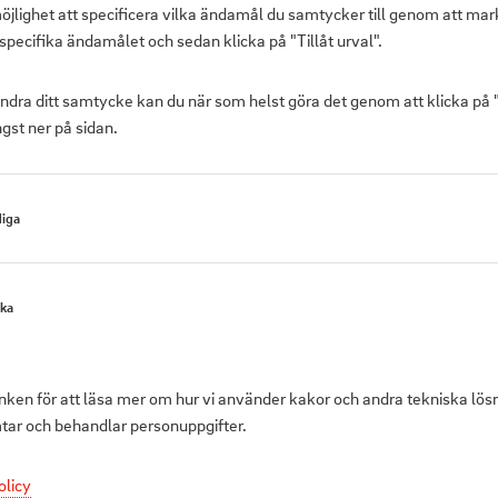
öjlighet att specificera vilka ändamål du samtycker till genom att mar
specifika ändamålet och sedan klicka på "Tillåt urval".
ändra ditt samtycke kan du när som helst göra det genom att klicka på
gst ner på sidan.
iga
Produktbeskrivni
ska
Rondo är en uppl
LED-lampor – perf
pulserande ljus, t
änken för att läsa mer om hur vi använder kakor och andra tekniska lös
Rullen har extra 
mtar och behandlar personuppgifter.
ficklampa. Monte
olicy