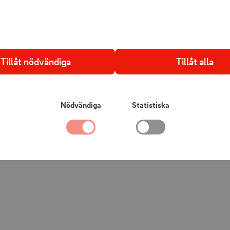
Specifikationer:
Längd: 10 m
Antal LED: 133 
Tillåt nödvändiga
Tillåt alla
Ljusfärg: Var
Timer: 4/6/8 
Batteri: 2× 186
Nödvändiga
Statistiska
Laddning: USB
Powerbank-fu
IP-klass: IP44