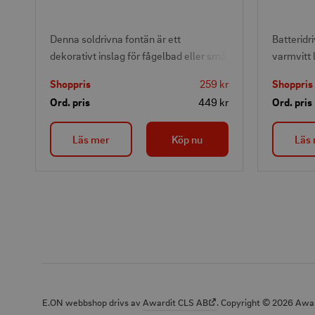
Denna soldrivna fontän är ett
Batteridr
dekorativt inslag för fågelbad eller små
varmvitt l
dammar. Solpanelen laddar det
diskret b
Shoppris
259 kr
Shoppris
medföljande
garderobe
Ord. pris
449 kr
Ord. pris
på rörels
Enkel mo
Läs mer
Köp nu
Läs
tejp på b
batterido
E.ON webbshop drivs av
Awardit CLS AB
. Copyright © 2026 Awar