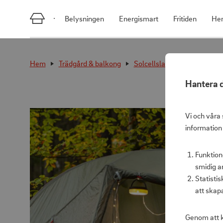
Belysningen
Energismart
Fritiden
He
Hem
Trädgård & balkong
Solcellslampor
LED-Lju
Hantera d
Vi och våra 
information
Funktion
smidig a
Statisti
att skap
Genom att k