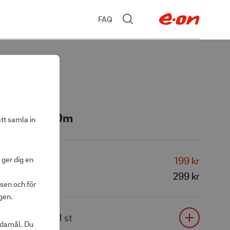
FAQ
nga Rondo 10m
att samla in
 ger dig en
199 kr
299 kr
sen och för
gen.
1
st
ändamål. Du