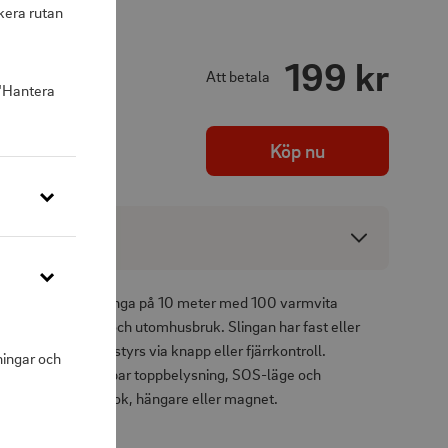
kera rutan
199 kr
Att betala
 "Hantera
Köp nu
ng
addningsbar ljusslinga på 10 meter med 100 varmvita
ekt för camping och utomhusbruk. Slingan har fast eller
imer (4/6/8 h) och styrs via knapp eller fjärrkontroll.
ningar och
ljusfunktioner: dimbar toppbelysning, SOS-läge och
ras enkelt med krok, hängare eller magnet.