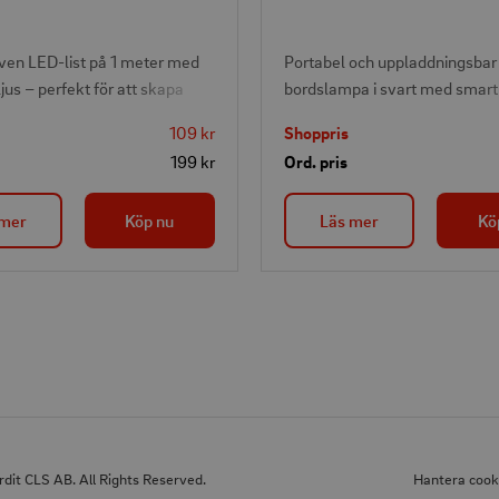
iven LED-list på 1 meter med
Portabel och uppladdningsbar
jus – perfekt för att skapa
bordslampa i svart med smart
elysning under sängen, i
touchfunktion och tre ljusläge
109 kr
Shoppris
n eller i skåp. Kan ställas in
varmvit, dagsljus och kallvit. 
199 kr
Ord. pris
esensor eller konstant ljus.
ljusstyrka och flexibel vinkling
ntering med självhäftande
vare magnetisk fot. Levereras
 mer
Köp nu
Läs mer
Kö
aksidan av både list och
hållare – bordsstativ, klämfäs
sa.
väggfäste – samt USB-C-ladd
Kan även användas som fick
dit CLS AB. All Rights Reserved.
Hantera cook