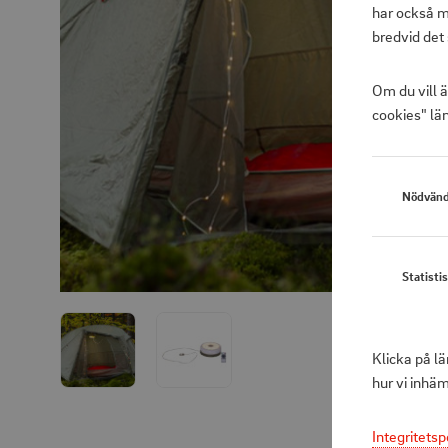
har också m
bredvid det 
Om du vill 
cookies" län
Nödvänd
Statisti
Klicka på l
hur vi inhä
Integritetsp