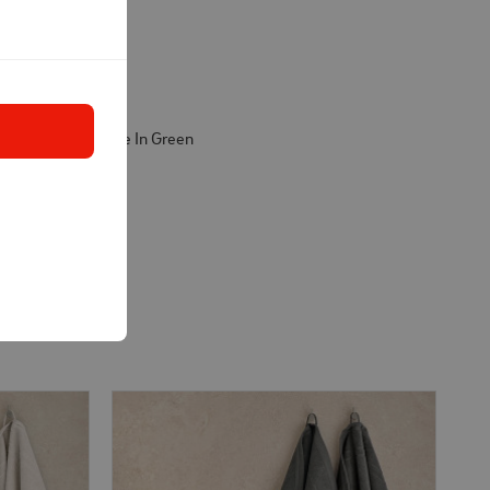
cm
0% bomull
er: OEKO-TEX Made In Green