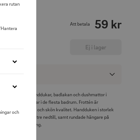
kera rutan
59 kr
Att betala
 "Hantera
Ej i lager
ng
otté är en serie handdukar, badlakan och dushmattor i
n design som passar i de flesta badrum. Frottén är
% bomull i en mjuk och skön kvalitet. Handduken i storlek
ningar och
bårder upptill och tre nedtill, samt rundade hängare på
r smidig upphängning.