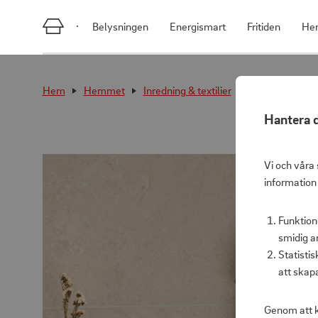
Belysningen
Energismart
Fritiden
He
Hem
Hemmet
Inredning & textilier
Handduk Helle
Hantera d
Vi och våra 
information
Funktion
smidig a
Statisti
att skap
Genom att k