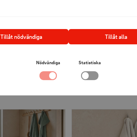
Specifikationer:
Mått: 50x70 
Material: 10
Tillåt nödvändiga
Tillåt alla
Certifikation
Nödvändiga
Statistiska