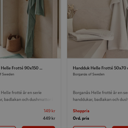
Badlakan Helle Frotté 90x150 cm Grön
of Sweden
Borganäs of Sweden
Helle frotté är en serie
Borganäs Helle frotté är en se
, badlakan och dushmattor i
handdukar, badlakan och dush
ch modern design som passar i
stilren och modern design som
149 kr
Shoppris
 badrum. Frottén är tillverkad
de flesta badrum. Frottén är ti
449 kr
Ord. pris
bomull i en mjuk och skön
av 100% bomull i en mjuk och
 Badlakan i storlek 90x150 cm
kvalitet. Handduken i storle