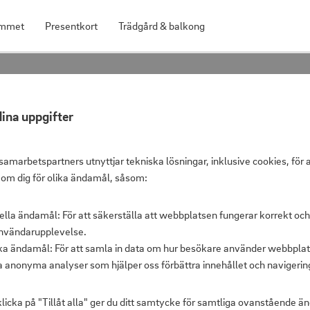
mmet
Presentkort
Trädgård & balkong
 Frotté 50x70 cm Grön
ina uppgifter
Handduk Hel
samarbetspartners utnyttjar tekniska lösningar, inklusive cookies, för 
 om dig för olika ändamål, såsom:
ella ändamål: För att säkerställa att webbplatsen fungerar korrekt och
Shoppris
nvändarupplevelse.
Ord. pris
ska ändamål: För att samla in data om hur besökare använder webbplat
a anonyma analyser som hjälper oss förbättra innehållet och navigerin
licka på "Tillåt alla" ger du ditt samtycke för samtliga ovanstående 