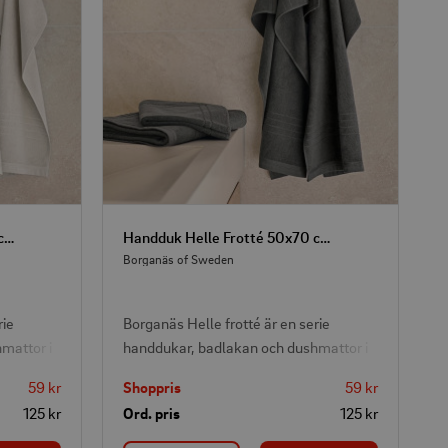
Handduk Helle Frotté 50x70 cm Sand
Handduk Helle Frotté 50x70 cm Grå
Borganäs of Sweden
rie
Borganäs Helle frotté är en serie
mattor i
handdukar, badlakan och dushmattor i
 passar i
stilren och modern design som passar i
59 kr
Shoppris
59 kr
llverkad
de flesta badrum. Frottén är tillverkad
125 kr
Ord. pris
125 kr
 skön
av 100% bomull i en mjuk och skön
k 50x70 cm
kvalitet. Handduken i storlek 50x70 cm