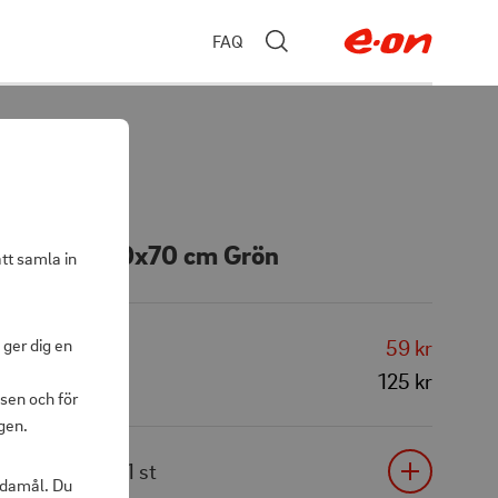
FAQ
le Frotté 50x70 cm Grön
att samla in
 ger dig en
59 kr
125 kr
sen och för
gen.
1
st
ändamål. Du