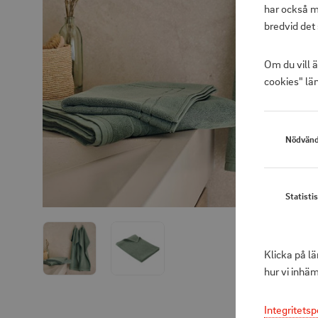
har också m
bredvid det 
Om du vill 
cookies" län
Nödvänd
Statisti
Klicka på l
hur vi inhä
Integritetsp