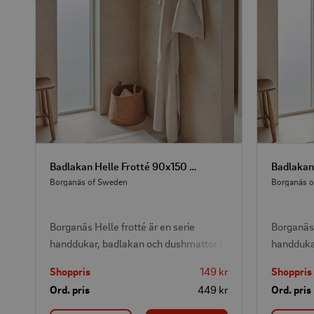
Badlakan Helle Frotté 90x150 cm Sand
Borganäs of Sweden
Borganäs 
Borganäs Helle frotté är en serie
Borganäs 
handdukar, badlakan och dushmattor i
handdukar
stilren och modern design som passar i
stilren o
Shoppris
149 kr
Shoppris
de flesta badrum. Frottén är tillverkad
de flesta
Ord. pris
449 kr
Ord. pris
av 100% bomull i en mjuk och skön
av 100% 
kvalitet. Badlakan i storlek 90x150 cm
kvalitet.