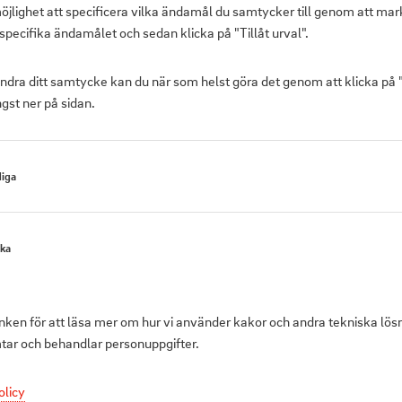
öjlighet att specificera vilka ändamål du samtycker till genom att mar
specifika ändamålet och sedan klicka på "Tillåt urval".
ändra ditt samtycke kan du när som helst göra det genom att klicka på
gst ner på sidan.
iga
Produktbeskrivni
ska
Borganäs Helle fr
stilren och moder
tillverkad av 100
änken för att läsa mer om hur vi använder kakor och andra tekniska lös
50x70 cm har två 
mtar och behandlar personuppgifter.
båda kortsidor fö
olicy