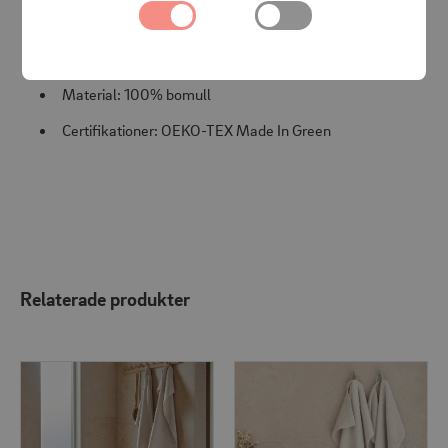
Specifikationer:
Mått: 90x150 cm
Material: 100% bomull
Certifikationer: OEKO-TEX Made In Green
Relaterade produkter