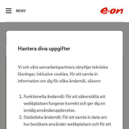
ÖPPNA
MENY
Hem
Hemmet
Inredning & textilier
Badlakan Helle Frotté 90x150 cm Grön
Hantera dina uppgifter
Vi och våra samarbetspartners utnyttjar tekniska
lösningar, inklusive cookies, för att samla in
information om dig för olika ändamål, såsom:
Funktionella ändamål: För att säkerställa att
webbplatsen fungerar korrekt och ger dig en
smidig användarupplevelse.
Statistiska ändamål: För att samla in data om
hur besökare använder webbplatsen och för att