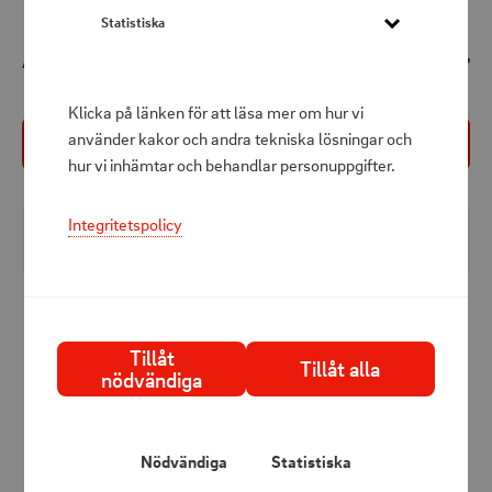
Statistiska
149 kr
Att betala
Klicka på länken för att läsa mer om hur vi
använder kakor och andra tekniska lösningar och
Köp nu
hur vi inhämtar och behandlar personuppgifter.
Integritetspolicy
Produktbeskrivning
Borganäs Helle frotté är en serie handdukar, badlakan
och dushmattor i stilren och modern design som passar i
Tillåt
de flesta badrum. Frottén är tillverkad av 100% bomull i
Tillåt alla
nödvändiga
en mjuk och skön kvalitet. Badlakan i storlek 90x150 cm
har tre bårder upptill och fem nedtill, samt rundade
hängare på båda kortsidor för smidig upphängning.
Nödvändiga
Statistiska