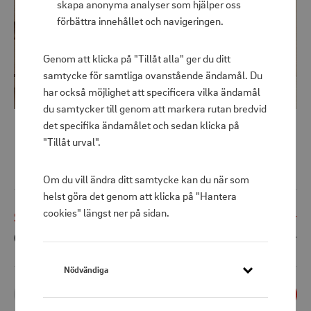
skapa anonyma analyser som hjälper oss
förbättra innehållet och navigeringen.
Genom att klicka på "Tillåt alla" ger du ditt
samtycke för samtliga ovanstående ändamål. Du
har också möjlighet att specificera vilka ändamål
du samtycker till genom att markera rutan bredvid
det specifika ändamålet och sedan klicka på
"Tillåt urval".
Badlakan Helle Frotté 90x150 cm Grön
Om du vill ändra ditt samtycke kan du när som
helst göra det genom att klicka på "Hantera
cookies" längst ner på sidan.
Shoppris
149 kr
Ord. pris
449 kr
Nödvändiga
1
st