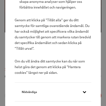
skapa anonyma analyser som hjälper oss
förbättra innehållet och navigeringen.
Genom att klicka på "Tillåt alla" ger du ditt
samtycke för samtliga ovanstående ändamål. Du
har också möjlighet att specificera vilka ändamål
du samtycker till genom att markera rutan bredvid
det specifika ändamålet och sedan klicka på
"Tillåt urval".
Utomhuslampa Alpenglow 250
Om du vill ändra ditt samtycke kan du när som
helst göra det genom att klicka på "Hantera
Shoppris
649 kr
cookies" längst ner på sidan.
Ord. pris
900 kr
Nödvändiga
1
st