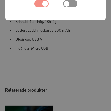
Max ljusstyrka: 250 Lumen
Vikt: 215 gram
Brinntid: 4,5h hög/48h låg
Batteri: Laddningsbart 3,200 mAh
Utgångar: USB A
Ingångar: Micro USB
Relaterade produkter