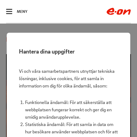
ÖPPNA
MENY
Hem
Fritiden
Utomhuslampa Alpenglow 250
Hantera dina uppgifter
Vi och våra samarbetspartners utnyttjar tekniska
lösningar, inklusive cookies, för att samla in
information om dig för olika ändamål, såsom:
Funktionella ändamål: För att säkerställa att
webbplatsen fungerar korrekt och ger dig en
smidig användarupplevelse.
Statistiska ändamål: För att samla in data om
hur besökare använder webbplatsen och för att