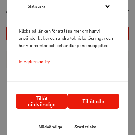
649 kr
Statistiska
Att betala
Klicka på länken för att läsa mer om hur vi
Köp nu
använder kakor och andra tekniska lösningar och
hur vi inhämtar och behandlar personuppgifter.
Produktbeskrivning
Integritetspolicy
Alpenglow 250 är lyktan som skapar en fin skymning,
dagsljus eller arbetsbelysning beroende på vilket behov
du har på dina äventyr i naturen eller till uteplatsen. Med
Tillåt
ChromaReal LED-teknik, får du ett naturligt sken. Skaka
Tillåt alla
nödvändiga
lyktan och den ändrar färg.
Specifikationer:
Nödvändiga
Statistiska