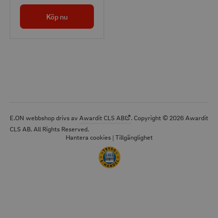
mångsidiga
Köp nu
hängningsfunktioner
tack vare en integrerad
sladd.
E.ON webbshop drivs av
Awardit CLS AB
. Copyright © 2026 Awardit
CLS AB. All Rights Reserved.
Hantera cookies
|
Tillgänglighet