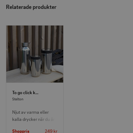
Relaterade produkter
To go click kopp 0.2 l
Stelton
Njut av varma eller
kalla drycker när du är
på resande fot. Den
Shoppris
249 kr