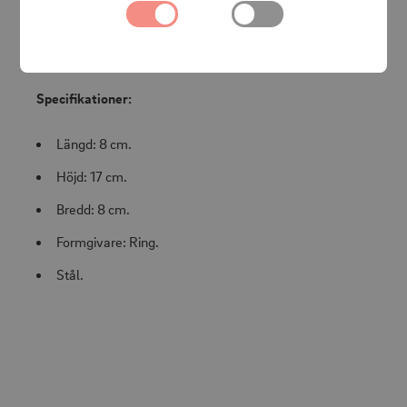
Drick från hela 360 grader av koppen som om det inte
fanns något lock. Tänk på miljön och ta med din egen
återanvändbara kaffe- eller temugg när du är på språng.
Specifikationer:
Längd: 8 cm.
Höjd: 17 cm.
Bredd: 8 cm.
Formgivare: Ring.
Stål.