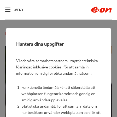
ÖPPNA
MENY
Hem
Hemmet
Kök
To go click kopp 0.4 l
Hantera dina uppgifter
Vi och våra samarbetspartners utnyttjar tekniska
lösningar, inklusive cookies, för att samla in
information om dig för olika ändamål, såsom:
Funktionella ändamål: För att säkerställa att
webbplatsen fungerar korrekt och ger dig en
smidig användarupplevelse.
Statistiska ändamål: För att samla in data om
hur besökare använder webbplatsen och för att