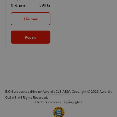
återanvändbara
Ord. pris
399 kr
resemuggen är perfekt
för ditt kaffe och te på
Läs mer
vägen till kontoret,
skolan eller när du
handlar.
Köp nu
E.ON webbshop drivs av
Awardit CLS AB
. Copyright © 2026 Awardit
CLS AB. All Rights Reserved.
Hantera cookies
|
Tillgänglighet