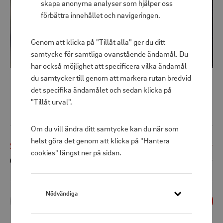
skapa anonyma analyser som hjälper oss
förbättra innehållet och navigeringen.
Genom att klicka på "Tillåt alla" ger du ditt
samtycke för samtliga ovanstående ändamål. Du
har också möjlighet att specificera vilka ändamål
du samtycker till genom att markera rutan bredvid
det specifika ändamålet och sedan klicka på
"Tillåt urval".
To go click kopp 0.4 l
Om du vill ändra ditt samtycke kan du när som
helst göra det genom att klicka på "Hantera
Shoppris
289 kr
cookies" längst ner på sidan.
Ord. pris
449 kr
Nödvändiga
1
st