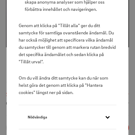
skapa anonyma analyser som hjälper oss
förbättra innehållet och navigeringen.
Genom att klicka på "Tillåt alla" ger du ditt
samtycke för samtliga ovanstående ändamål. Du
har också möjlighet att specificera vilka ändamål
du samtycker till genom att markera rutan bredvid
det specifika ändamålet och sedan klicka på
"Tillåt urval".
Inomhusdekoration Ring Flamme
Om du vill ändra ditt samtycke kan du när som
helst göra det genom att klicka på "Hantera
cookies" längst ner på sidan.
Shoppris
85 kr
Ord. pris
122 kr
Nödvändiga
1
st