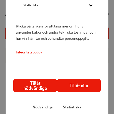
Statistiska
85 kr
Att betala
Klicka på länken för att läsa mer om hur vi
använder kakor och andra tekniska lösningar och
Köp nu
hur vi inhämtar och behandlar personuppgifter.
Integritetspolicy
Produktbeskrivning
Svart metallring med medföljande LED batteridrivet
kronljus, 15 cm högt. Fin att hänga upp i ett fönster eller
Tillåt
mot en vägg.
Tillåt alla
nödvändiga
Ljusfärg: Varmvitt.
Ringens storlek: B28,5 x H30 x D2,5 cm.
Nödvändiga
Statistiska