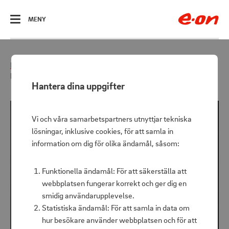
ÖPPNA
MENY
Hem
Belysningen
Batteridrivna lampor
Inomhusdekoration Ring Flamme
Hantera dina uppgifter
Vi och våra samarbetspartners utnyttjar tekniska
lösningar, inklusive cookies, för att samla in
information om dig för olika ändamål, såsom:
Funktionella ändamål: För att säkerställa att
webbplatsen fungerar korrekt och ger dig en
smidig användarupplevelse.
Statistiska ändamål: För att samla in data om
hur besökare använder webbplatsen och för att