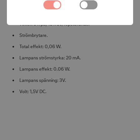
Antal lampor: 1 st LED-lampa.
Batteriinformation: 1 batteri AA (ingår ej).
Timer: 6 h på, 18 h av, repeterande.
Strömbrytare.
Total effekt: 0,06 W.
Lampans strömstyrka: 20 mA.
Lampans effekt: 0.06 W.
Lampans spänning: 3V.
Volt: 1,5V DC.