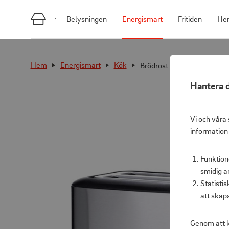
Belysningen
Energismart
Fritiden
He
Hem
Energismart
Kök
Brödrost 2-skivor AT 2514
Hantera d
Vi och våra 
information
Funktion
smidig a
Statisti
att skap
Genom att k