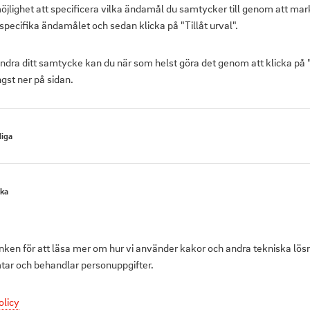
öjlighet att specificera vilka ändamål du samtycker till genom att mar
specifika ändamålet och sedan klicka på "Tillåt urval".
ändra ditt samtycke kan du när som helst göra det genom att klicka på
gst ner på sidan.
iga
Produktbeskrivni
ska
Brödrost i rostfri
funktioner som ka
utrustad med avf
änken för att läsa mer om hur vi använder kakor och andra tekniska lös
att värma bröd på
mtar och behandlar personuppgifter.
Specifikationer:
olicy