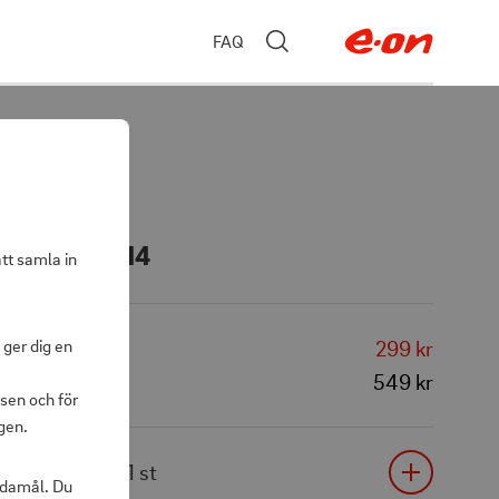
FAQ
kivor AT 2514
att samla in
 ger dig en
299 kr
549 kr
sen och för
gen.
1
st
ändamål. Du