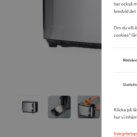
har också m
bredvid det 
Om du vill 
cookies" län
Nödvänd
Statisti
Klicka på l
hur vi inhä
Integritetsp