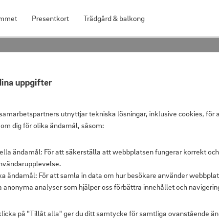
mmet
Presentkort
Trädgård & balkong
ina uppgifter
Brödrost 2-s
samarbetspartners utnyttjar tekniska lösningar, inklusive cookies, för 
 om dig för olika ändamål, såsom:
ella ändamål: För att säkerställa att webbplatsen fungerar korrekt och
Shoppris
nvändarupplevelse.
Ord. pris
ska ändamål: För att samla in data om hur besökare använder webbplat
a anonyma analyser som hjälper oss förbättra innehållet och navigerin
licka på "Tillåt alla" ger du ditt samtycke för samtliga ovanstående 