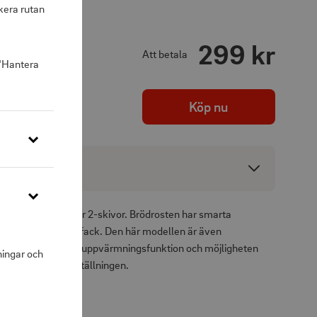
kera rutan
299 kr
Att betala
 "Hantera
Köp nu
ng
 design med plats för 2-skivor. Brödrosten har smarta
lla sidor och smulfack. Den här modellen är även
rostningsfunktion, uppvärmningsfunktion och möjligheten
ningar och
 den integrerade ställningen.