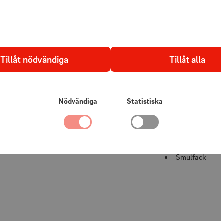
Effekt: 850W
Kapacitet: 1-2
Kalla sidor
Tillåt nödvändiga
Tillåt alla
Ställning för 
Justerbar vä
Nödvändiga
Statistiska
Uppvärmnings
Avfrostningsf
Stoppknapp
Smulfack